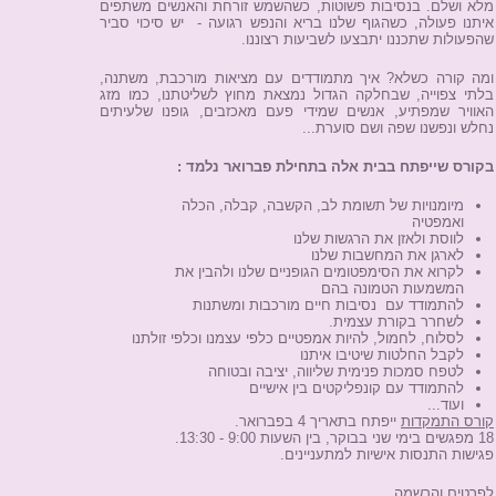
מלא ושלם. בנסיבות פשוטות, כשהשמש זורחת והאנשים משתפים
איתנו פעולה, כשהגוף שלנו בריא והנפש רגועה - יש סיכוי סביר
שהפעולות שתכננו יתבצעו לשביעות רצוננו.
ומה קורה כשלא? איך מתמודדים עם מציאות מורכבת, משתנה,
בלתי צפוייה, שבחלקה הגדול נמצאת מחוץ לשליטתנו, כמו מזג
האוויר שמפתיע, אנשים שמידי פעם מאכזבים, גופנו שלעיתים
נחלש ונפשנו שפה ושם סוערת...
בקורס שייפתח בבית אלה בתחילת פברואר נלמד :
מיומנויות של תשומת לב, הקשבה, קבלה, הכלה
ואמפטיה
לווסת ולאזן את הרגשות שלנו
לארגן את המחשבות שלנו
לקרוא את הסימפטומים הגופניים שלנו ולהבין את
המשמעות הטמונה בהם
להתמודד עם נסיבות חיים מורכבות ומשתנות
לשחרר בקורת עצמית.
לסלוח, לחמול, להיות אמפטיים כלפי עצמנו וכלפי זולתנו
לקבל החלטות שיטיבו איתנו
לטפח סמכות פנימית שליווה, יציבה ובטוחה
להתמודד עם קונפליקטים בין אישיים
ועוד...
קורס התמקדות
ייפתח בתאריך 4 בפברואר.
18 מפגשים בימי שני בבוקר, בין השעות 9:00 - 13:30.
פגישות התנסות אישיות למתעניינים.
לפרטים והרשמה