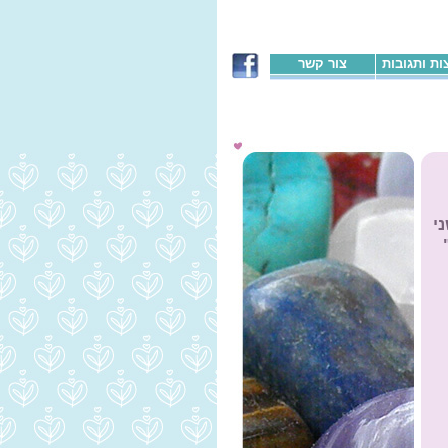
ת ותגובות
צור קשר
י