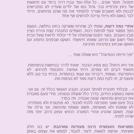
תסכול, חוסר אונים... כל אלה ועוד עברו דרכי ביחד עם תחושות
של כיווץ והרפייה ובכי גדול כמו של ילדים שעדיין לא מתביישים
לבכות ולא חושבים שצריך להסתיר את מה שהם מרגישים. הייתי
לבד באוטו ולא הייתי צריכה להרשים אף אחד.
אחרי כמה דקות,
שמתי לב שהרוח ששרקה בחוץ נחלשה, הגשם
הפך ממטר זועף לטיפות רכות, השמיים התבהרו קצת והירח הציץ
מבין העננים. באור הפנס שהתגלה על ידי יכולתי לראות שעל הבית
מולי רשום שם הרחוב שאותו חיפשתי. השקט שבפנים התמזג עם
השקט שבחוץ בסינרגיה מרגיעה.
"איך הייתה הנסיעה?" היא שאלה אותי ...
איך היא היתה? כמו מסע הגיבור. יצאתי לדרך בנחישות ובתמימות.
פגשתי דובים לא צפויים. הייתי אמיצה: הסכמתי להרגיש. לא
התפרקתי. נשמתי, דיברתי עם עצמי בנחמדות, בכיתי בכי טוב ללא
מעצורים, זה לקח כמה דקות מאד לא נעימות וזהו.
ו... קיבלתי תזכורת לאיתני הטבע, הטבע האנושי בכלל זה. גם אני,
אישה באמצע החיים, בדרך כלל שקולה ובטוחה, מידי פעם מאבדת
את הביטחון ומרגישה קטנה ואבודה. וזה בסדר.
בכל פעם שאני מסכימה ללכת לאיבוד, לא מתנגדת ולא מסתירה,
לא שופטת ולא מאשימה, פשוט נושמת ומרגישה, אני גדלה עוד
קצת. השקט שהגיע אחרי הסערה הרגיש עמוק ורחב יותר מזה
שהיה לפניה.
המציאות האנושית הינה מעודנת ומורכבת
. יש בנו חלק
משימתי, שרוצה לעשות, ליצור, לעבוד, לממש את עצמנו באופן