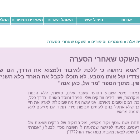
אודות
טיפול אישי
האוהל האדום
מאמרים וסיפורים
המלצו
ת אלה
»
מאמרים וסיפורים
»
השקט שאחרי הסערה
השקט שאחרי הסערה
"אמא ניחשה כי ללכת לאיבוד ולמצוא את הדרך, הם שנ
צדדיו של אותו מטבע. לא תוכלו לקבל את האחד בלא השני"
פין. מתוך הספר "מר אל, כאן אנה"
באחד מימי השבוע הסוער שעבר עלינו, פגשתי, ללא הכנות
מוקדמות, שני ידידים וותיקים שלי: הפחד וחוסר האונים. בדרך כלל,
כמו רבים וטובים מאיתנו, אני עושה את מה שביכולתי לארגן את חיי
כך שלא אתקל בהם לעיתים תכופות מידי. תמיד הם מגיעים ללא
הזמנה מראש.
תחת גשם שוטף וקור מקפיא, מול הבזקים של ברקים ושאגות של
רעמים, נסעתי לפגישה שנראתה לי חשובה מכדי לבטל ( "אמרתי
לך שלא לצאת מהבית במזג אויר הזה???!")