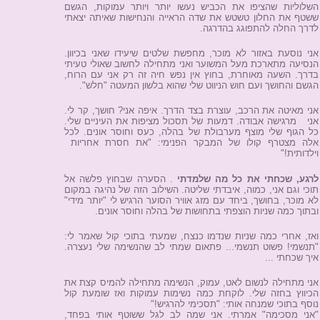
השלוליות שהציפו את הכביש נעשו יותר ויותר עמוקות, הגשם
ששטף את החלון טשטש את שדה הראייה והנחישות שאיתה יצאתי
לדרך החלה להתפוגג בהדרגה.
אני נוסעת באזור לא מוכר, מחפשת שלטים שיעידו שאני בכיוון.
הנסיעה מתארכת מעל המשוער ואני מתחילה לחשוב שאולי טעיתי
בדרך. השעה מאוחרת, בחוץ אין נפש חיה זה רק אני עם הרוח,
הגשם והחושך ועם חוש הניווט שלי שהוא בלשון המעטה "חלש".
אני מאיטה את הרכב, עוצרת בצד הדרך. איפה אני? חושך, קר לי.
אני מרגישה אבודה. דמעות של תסכול מציפות את העיניים שלי.
כל הגוף שלי מוצף מערבולת של בהלה, כעס וחוסר אונים. לכל
אלה מצטרף קולו של המבקר הפנימי: "את חסרת אחריות
וילדותית!"
לרגע, שכחתי את כל מה שלמדתי
. הסערה שבחוץ פלשה אל
תוכי וגם אני, כמוה, איבדתי שליטה. השילוב הזה של נהיגה במקום
לא מוכר, בחושך, ביחד עם מזג אוויר הסוער הרגיש לי "יותר מידי"
ובתוך כמה שניות הוצפתי בתחושות של בהלה וחוסר אונים.
ואז, אחרי כמה שניות שנדמו כנצח, שמעתי בתוכי קול שאמר לי:
"תנשמי! פשוט תנשמי... פתאום שמתי לב שהנשימה שלי נעצרה.
איך שכחתי ...
אני מתחילה לנשום לאט, עמוק, הנשימה מתחילה להמיס קצת את
הכיווץ בחזה שלי. לוקחת כמה נשימות עמוקות ואז שומעת קול
נוסף בתוכי שמנחה אותי: "תסכימי להרגיש!"
"אני מסכימה" אמרתי. אני שמה לב לגל ששוטף אותי בפחד,